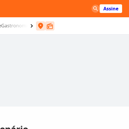
Assine
e
Gastronomia
Entretenimento
CBN
Atlântida SC