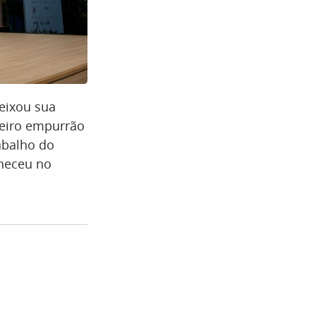
eixou sua
meiro empurrão
rabalho do
aneceu no