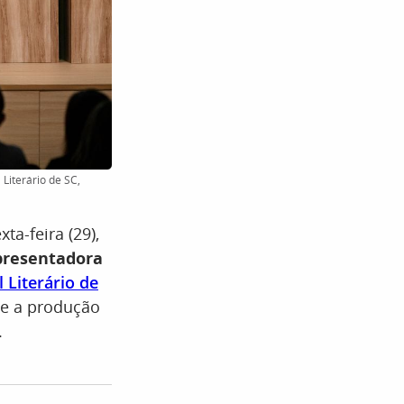
 Literário de SC,
ta-feira (29),
presentadora
l Literário de
te a produção
.