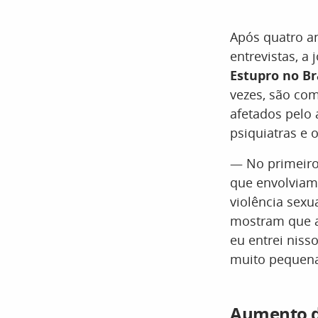
Após quatro an
entrevistas, a 
Estupro no Br
vezes, são com
afetados pelo 
psiquiatras e 
— No primeiro 
que envolviam 
violência sexua
mostram que a 
eu entrei nisso
muito pequenas
Aumento d