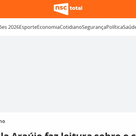
ções 2026
Esporte
Economia
Cotidiano
Segurança
Política
Saúd
no