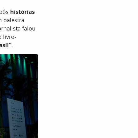
xpôs
histórias
m palestra
jornalista falou
 livro-
asil”
.