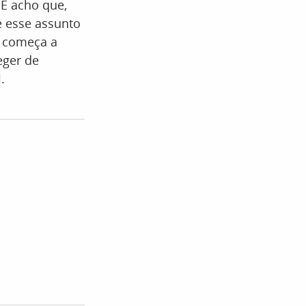
 E acho que,
e esse assunto
ê começa a
eger de
l
.