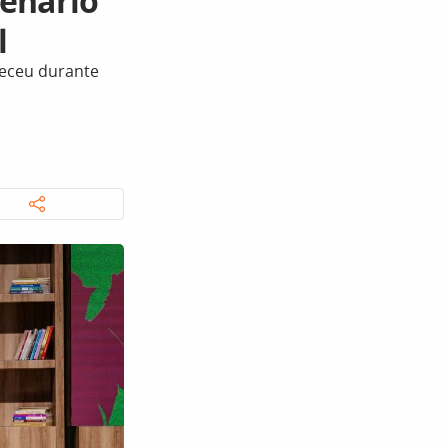
cenário
l
heceu durante