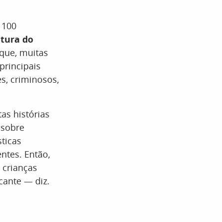
 100
ltura do
 que, muitas
principais
es, criminosos,
as histórias
 sobre
sticas
ntes. Então,
, crianças
cante — diz.