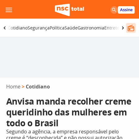
Pular
Assine
para
o
omia
Cotidiano
Segurança
Política
Saúde
Gastronomia
Entretenimento
conteúdo
Home
>
Cotidiano
Anvisa manda recolher creme
queridinho das mulheres em
todo o Brasil
Segundo a agência, a empresa responsável pelo
creme é “desconhecida” e não possui autorização