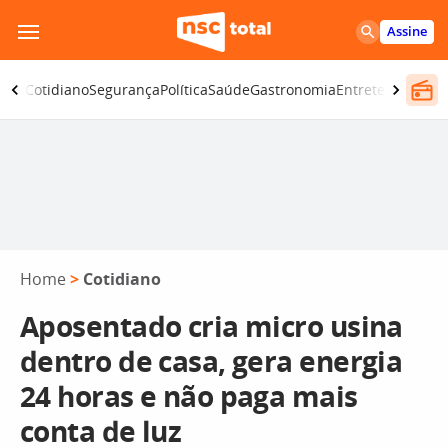
Pular
Assine
para
o
omia
Cotidiano
Segurança
Política
Saúde
Gastronomia
Entretenimento
conteúdo
Home
>
Cotidiano
Aposentado cria micro usina
dentro de casa, gera energia
24 horas e não paga mais
conta de luz