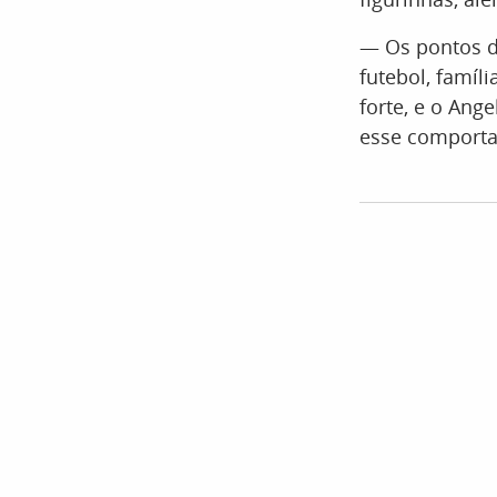
— Os pontos d
futebol, famíl
forte, e o An
esse comporta