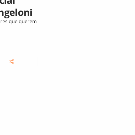
cial
ngeloni
dores que querem