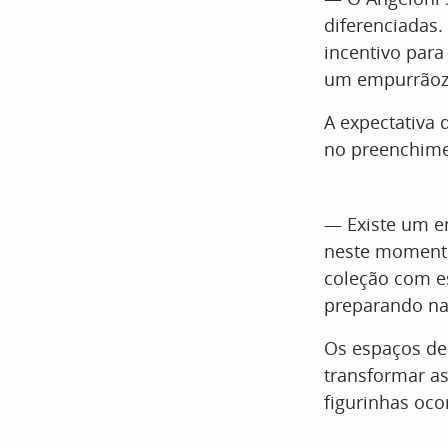
diferenciadas
incentivo par
um empurrãozi
A expectativa
no preenchimen
— Existe um en
neste momento
coleção com e
preparando nas
Os espaços de
transformar as
figurinhas oco