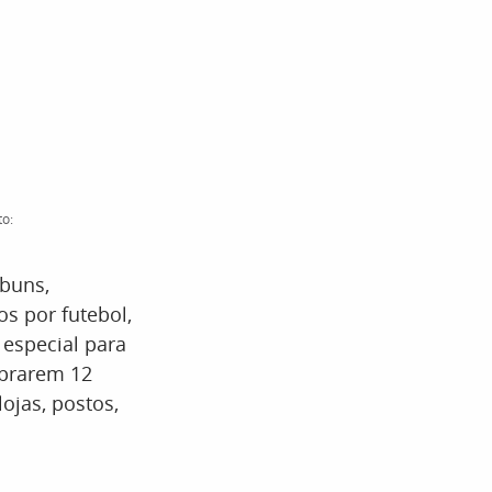
to:
lbuns,
os por futebol,
 especial para
mprarem 12
ojas, postos,