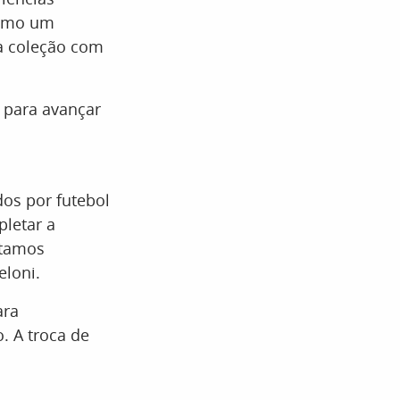
como um
a coleção com
 para avançar
os por futebol
letar a
stamos
eloni.
ara
. A troca de