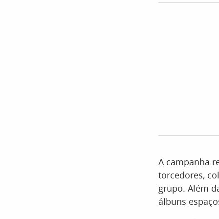
A campanha re
torcedores, co
grupo. Além da
álbuns espaços