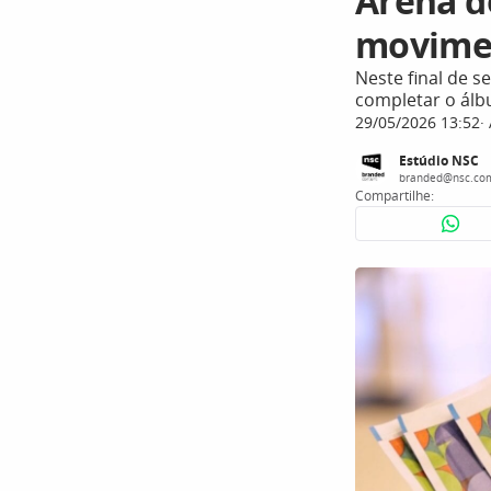
Arena d
movimen
Neste final de s
completar o ál
29/05/2026 13:52
Estúdio NSC
branded@nsc.co
Compartilhe: