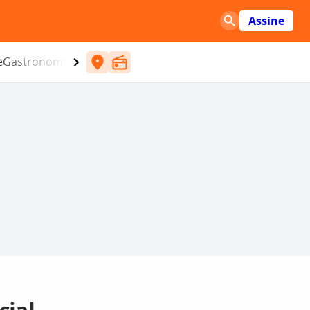
Assine
e
Gastronomia
Entretenimento
CBN
Atlântida SC