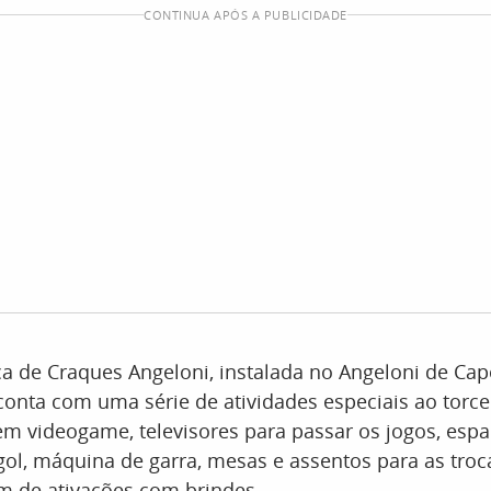
CONTINUA APÓS A PUBLICIDADE
ca de Craques Angeloni, instalada no Angeloni de Cap
 conta com uma série de atividades especiais ao torc
em videogame, televisores para passar os jogos, espaç
 gol, máquina de garra, mesas e assentos para as troc
ém de ativações com brindes.