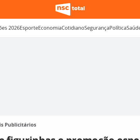
ções 2026
Esporte
Economia
Cotidiano
Segurança
Política
Saúd
is Publicitários