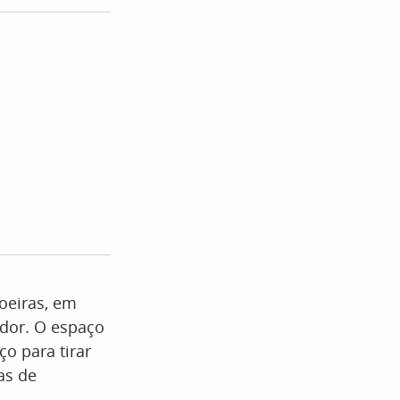
oeiras, em
edor. O espaço
o para tirar
as de