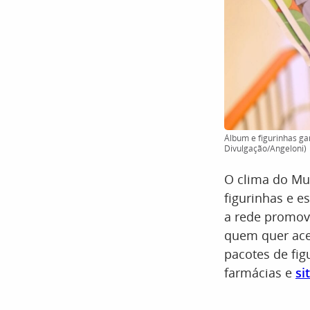
Álbum e figurinhas g
Divulgação/Angeloni)
O clima do Mu
figurinhas e e
a rede promove
quem quer ace
pacotes de fig
farmácias e
si