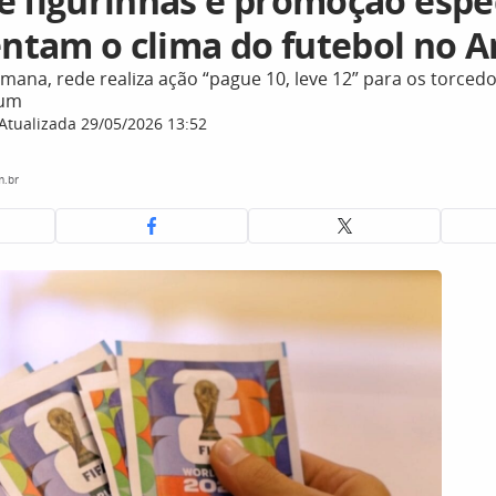
e figurinhas e promoção espe
tam o clima do futebol no A
emana, rede realiza ação “pague 10, leve 12” para os torce
bum
Atualizada 29/05/2026 13:52
m.br