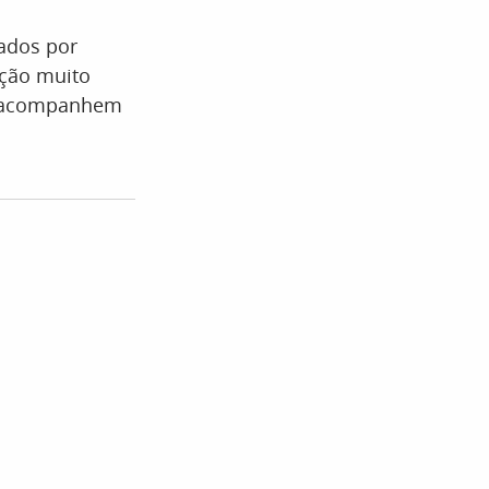
ados por
ação muito
ue acompanhem