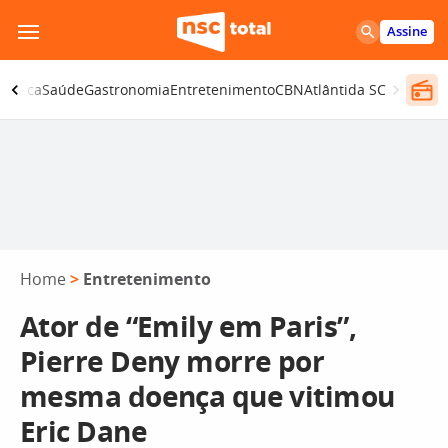
Pular
Assine
para
o
olítica
Saúde
Gastronomia
Entretenimento
CBN
Atlântida SC
conteúdo
Home
>
Entretenimento
Ator de “Emily em Paris”,
Pierre Deny morre por
mesma doença que vitimou
Eric Dane