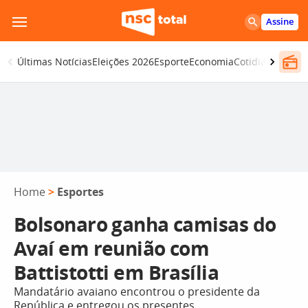
Pular
Assine
para
o
Últimas Notícias
Eleições 2026
Esporte
Economia
Cotidiano
Segur
conteúdo
Home
>
Esportes
Bolsonaro ganha camisas do
Avaí em reunião com
Battistotti em Brasília
Mandatário avaiano encontrou o presidente da
República e entregou os presentes