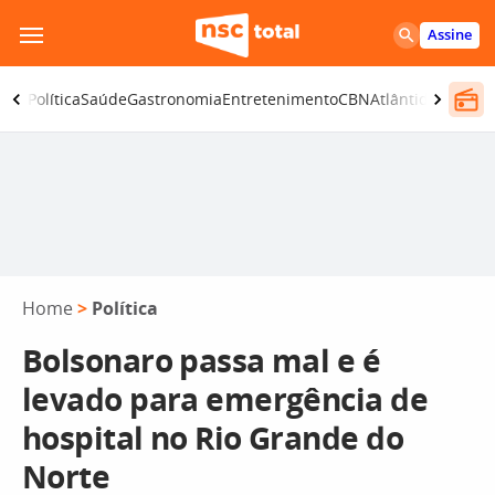
Pular
Assine
para
o
ança
Política
Saúde
Gastronomia
Entretenimento
CBN
Atlântida SC
conteúdo
Home
>
Política
Bolsonaro passa mal e é
levado para emergência de
hospital no Rio Grande do
Norte