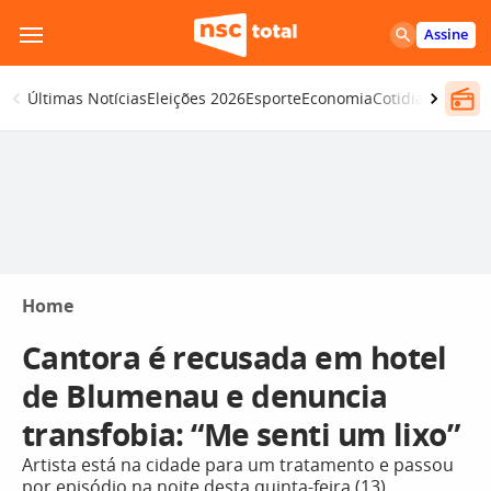
Pular
Assine
para
o
Últimas Notícias
Eleições 2026
Esporte
Economia
Cotidiano
Segur
conteúdo
Home
Cantora é recusada em hotel
de Blumenau e denuncia
transfobia: “Me senti um lixo”
Artista está na cidade para um tratamento e passou
por episódio na noite desta quinta-feira (13)