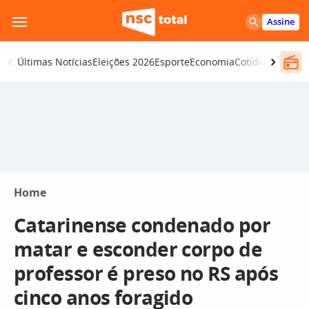
Pular
Assine
para
o
Últimas Notícias
Eleições 2026
Esporte
Economia
Cotidiano
Segur
conteúdo
Home
Catarinense condenado por
matar e esconder corpo de
professor é preso no RS após
cinco anos foragido