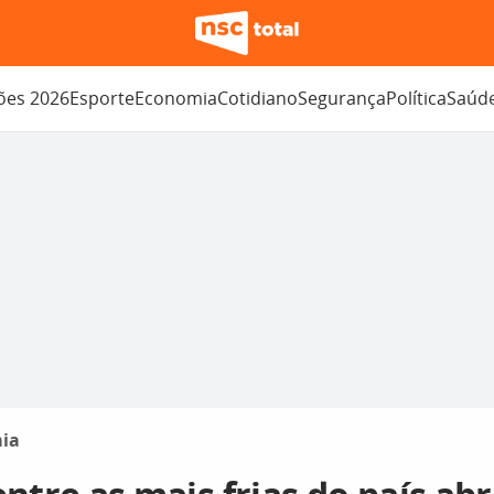
ções 2026
Esporte
Economia
Cotidiano
Segurança
Política
Saúd
ia