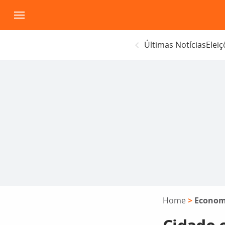
Pular
para
o
Últimas Notícias
Elei
conteúdo
Home
>
Econom