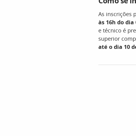
Como se in
As inscrições 
às 16h do dia
e técnico é pr
superior compl
até o dia 10 d