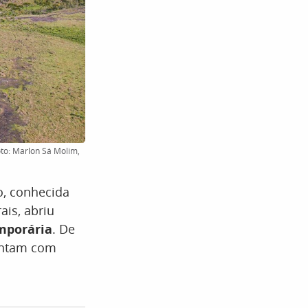
to: Marlon Sá Molim,
ro, conhecida
ais, abriu
mporária
. De
contam com