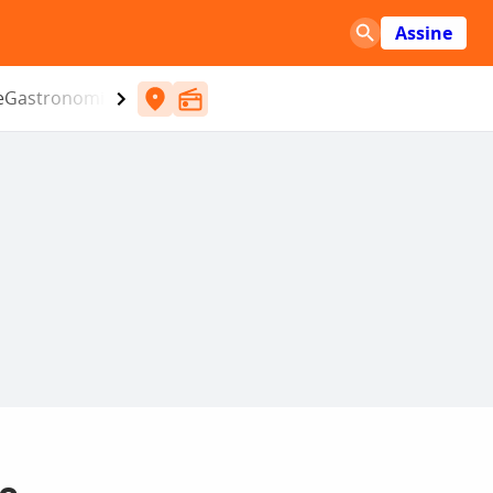
Assine
e
Gastronomia
Entretenimento
CBN
Atlântida SC