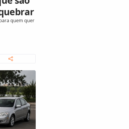
que são
 quebrar
 para quem quer