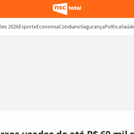
ções 2026
Esporte
Economia
Cotidiano
Segurança
Política
Saúd