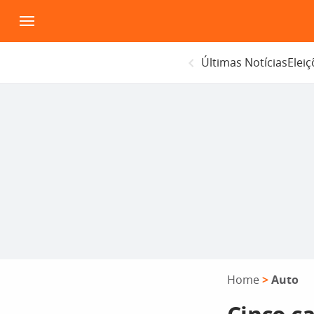
Pular
para
o
Últimas Notícias
Elei
conteúdo
Home
>
Auto