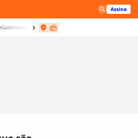
Assine
e
Gastronomia
Entretenimento
CBN
Atlântida SC