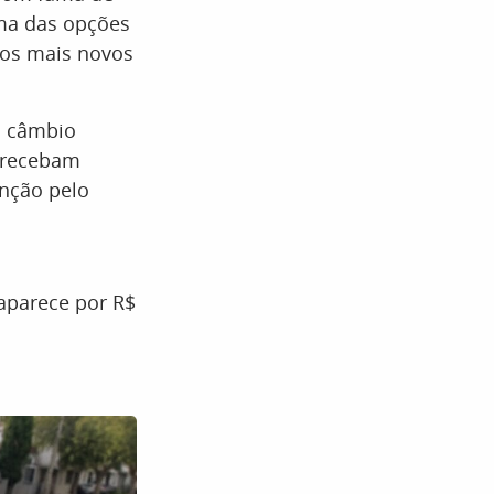
uma das opções
los mais novos
 o câmbio
e recebam
nção pelo
 aparece por R$