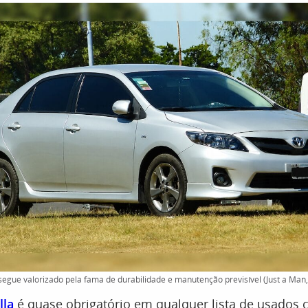
segue valorizado pela fama de durabilidade e manutenção previsível (Just a M
lla
é quase obrigatório em qualquer lista de usados