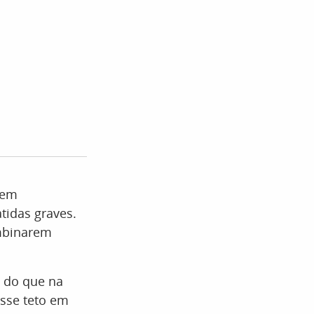
rem
idas graves.
ombinarem
s do que na
esse teto em