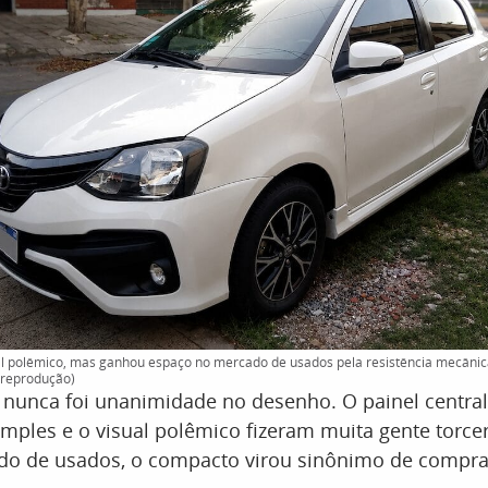
al polêmico, mas ganhou espaço no mercado de usados pela resistência mecâni
reprodução)
 nunca foi unanimidade no desenho. O painel central
ples e o visual polêmico fizeram muita gente torcer 
do de usados, o compacto virou sinônimo de compra 