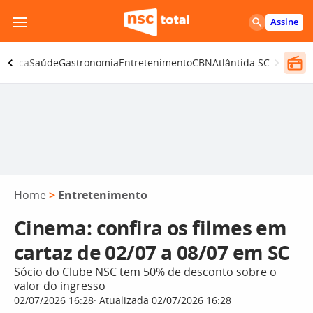
Pular
Assine
para
o
olítica
Saúde
Gastronomia
Entretenimento
CBN
Atlântida SC
conteúdo
Home
>
Entretenimento
Cinema: confira os filmes em
cartaz de 02/07 a 08/07 em SC
Sócio do Clube NSC tem 50% de desconto sobre o
valor do ingresso
02/07/2026 16:28
Atualizada 02/07/2026 16:28