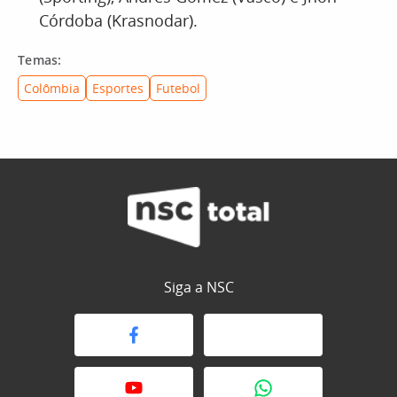
Córdoba (Krasnodar).
Temas:
Colômbia
Esportes
Futebol
Siga a NSC