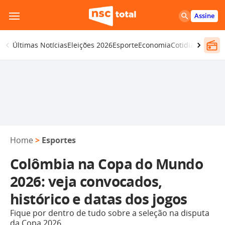
Pular
Assine
para
o
Últimas Notícias
Eleições 2026
Esporte
Economia
Cotidiano
Segur
conteúdo
Home
>
Esportes
Colômbia na Copa do Mundo
2026: veja convocados,
histórico e datas dos jogos
Fique por dentro de tudo sobre a seleção na disputa
da Copa 2026