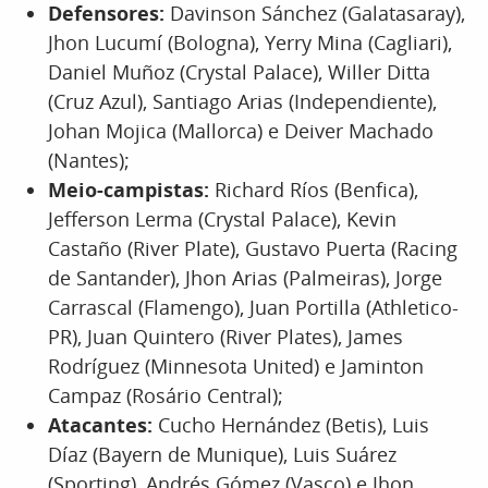
Defensores:
Davinson Sánchez (Galatasaray),
Jhon Lucumí (Bologna), Yerry Mina (Cagliari),
Daniel Muñoz (Crystal Palace), Willer Ditta
(Cruz Azul), Santiago Arias (Independiente),
Johan Mojica (Mallorca) e Deiver Machado
(Nantes);
Meio-campistas:
Richard Ríos (Benfica),
Jefferson Lerma (Crystal Palace), Kevin
Castaño (River Plate), Gustavo Puerta (Racing
de Santander), Jhon Arias (Palmeiras), Jorge
Carrascal (Flamengo), Juan Portilla (Athletico-
PR), Juan Quintero (River Plates), James
Rodríguez (Minnesota United) e Jaminton
Campaz (Rosário Central);
Atacantes:
Cucho Hernández (Betis), Luis
Díaz (Bayern de Munique), Luis Suárez
(Sporting), Andrés Gómez (Vasco) e Jhon