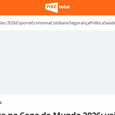
ções 2026
Esporte
Economia
Cotidiano
Segurança
Política
Saúd
s