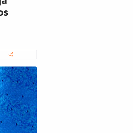
ja
os