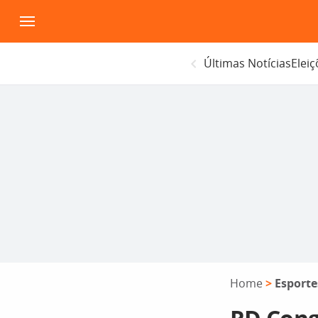
Pular
para
o
Últimas Notícias
Elei
conteúdo
Home
>
Esporte