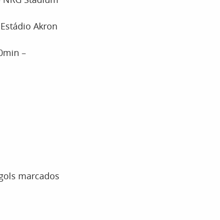
 Estádio Akron
0min –
0 gols marcados