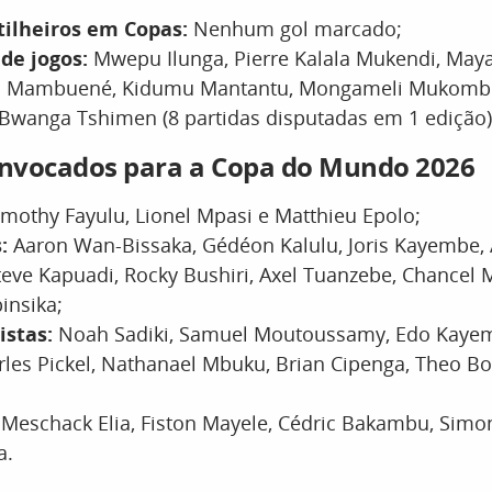
tilheiros em Copas:
Nenhum gol marcado;
de jogos:
Mwepu Ilunga, Pierre Kalala Mukendi, May
 Mambuené, Kidumu Mantantu, Mongameli Mukombo
wanga Tshimen (8 partidas disputadas em 1 edição)
onvocados para a Copa do Mundo 2026
mothy Fayulu, Lionel Mpasi e Matthieu Epolo;
:
Aaron Wan-Bissaka, Gédéon Kalulu, Joris Kayembe, 
eve Kapuadi, Rocky Bushiri, Axel Tuanzebe, Chancel
insika;
stas:
Noah Sadiki, Samuel Moutoussamy, Edo Kayem
les Pickel, Nathanael Mbuku, Brian Cipenga, Theo B
:
Meschack Elia,
Fiston Mayele, Cédric Bakambu, Simo
a.