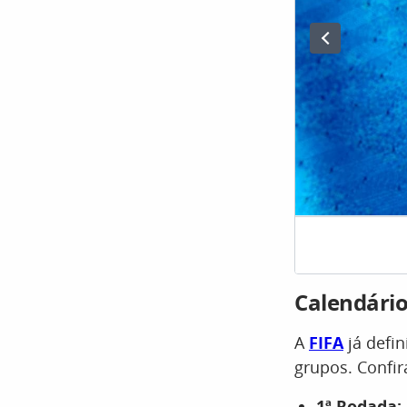
Calendário
A
FIFA
já defin
grupos. Confira
1ª Rodada: