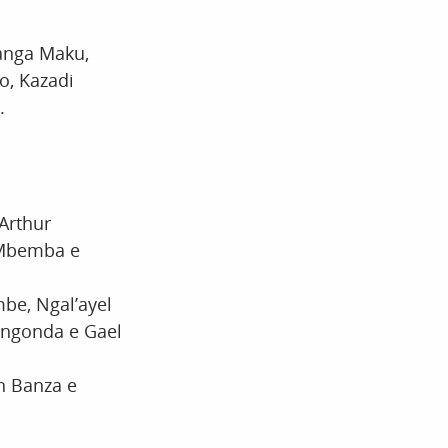
anga Maku,
, Kazadi
.
Arthur
 Mbemba e
be, Ngal’ayel
ongonda e Gael
n Banza e