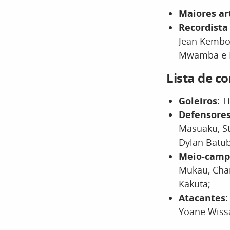
Maiores ar
Recordista 
Jean Kembo
Mwamba e B
Lista de c
Goleiros:
Ti
Defensores
Masuaku, St
Dylan Batub
Meio-campi
Mukau, Char
Kakuta;
Atacantes
Yoane Wiss