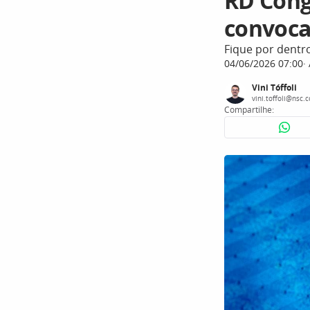
RD Cong
convocad
Fique por dentr
04/06/2026 07:00
Vini Tóffoli
vini.toffoli@nsc.
Compartilhe: