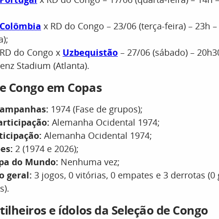
Colômbia
x RD do Congo – 23/06 (terça-feira) – 23h –
a);
RD do Congo x
Uzbequistão
– 27/06 (sábado) – 20h3
nz Stadium (Atlanta).
de Congo em Copas
campanhas:
1974 (Fase de grupos);
articipação:
Alemanha Ocidental 1974;
ticipação:
Alemanha Ocidental 1974;
es:
2 (1974 e 2026);
pa do Mundo:
Nenhuma vez;
o geral:
3 jogos, 0 vitórias, 0 empates e 3 derrotas (
s).
tilheiros e ídolos da Seleção de Congo