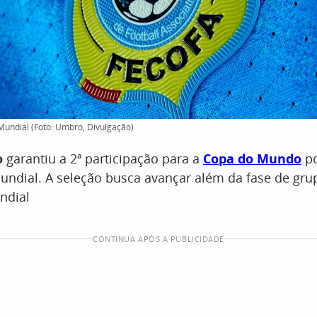
 Mundial (Foto: Umbro, Divulgação)
o
garantiu a 2ª participação para a
Copa do Mundo
po
ndial. A seleção busca avançar além da fase de grup
ndial
CONTINUA APÓS A PUBLICIDADE