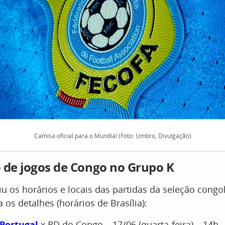
Camisa oficial para o Mundial (Foto: Umbro, Divulgação)
 de jogos de Congo no Grupo K
iu os horários e locais das partidas da seleção congo
 os detalhes (horários de Brasília):
Portugal
x RD do Congo – 17/06 (quarta-feira) – 14h