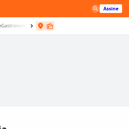
Assine
e
Gastronomia
Entretenimento
CBN
Atlântida SC