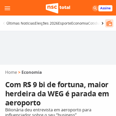
Pular
Assine
para
o
Últimas Notícias
Eleições 2026
Esporte
Economia
Cotidiano
Segur
conteúdo
Home
>
Economia
Com R$ 9 bi de fortuna, maior
herdeira da WEG é parada em
aeroporto
Bilionária deu entrevista em aeroporto para
influenciador sobre o seu “business”