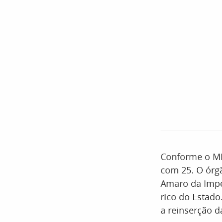
Conforme o MP
com 25. O órgã
Amaro da Impe
rico do Estado
a reinserção d