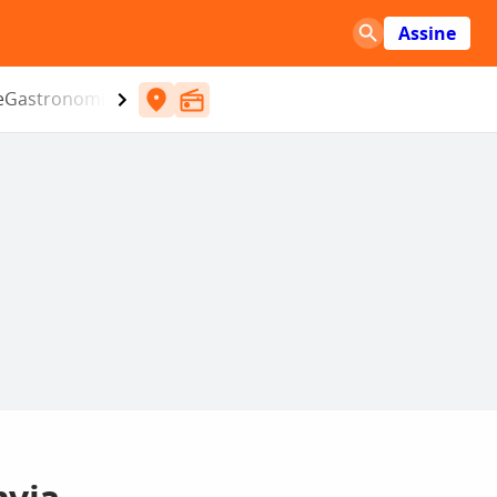
Assine
e
Gastronomia
Entretenimento
CBN
Atlântida SC