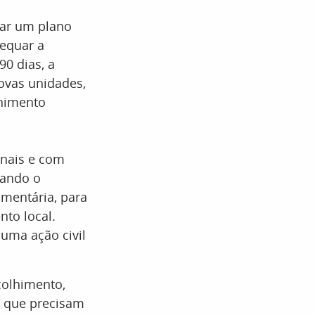
ntar um plano
equar a
0 dias, a
ovas unidades,
lhimento
onais e com
zando o
amentária, para
nto local.
 uma ação civil
colhimento,
s que precisam