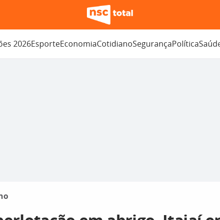
ções 2026
Esporte
Economia
Cotidiano
Segurança
Política
Saúd
no