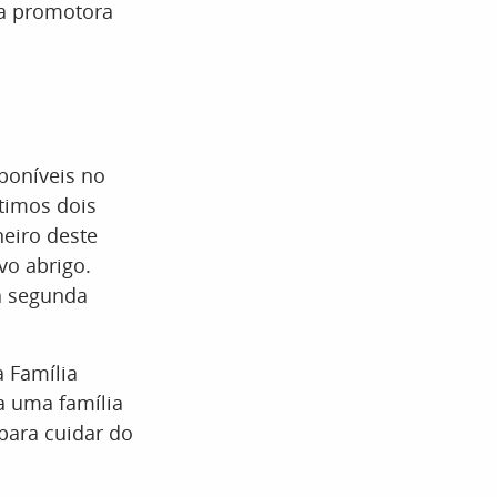
 a promotora
poníveis no
ltimos dois
neiro deste
vo abrigo.
a segunda
a Família
ra uma família
para cuidar do