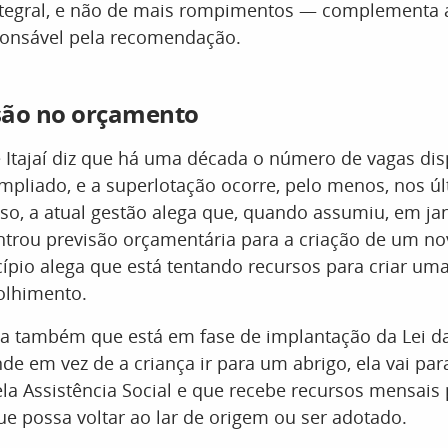
ntegral, e não de mais rompimentos — complementa
sponsável pela recomendação.
são no orçamento
e Itajaí diz que há uma década o número de vagas dis
mpliado, e a superlotação ocorre, pelo menos, nos ú
so, a atual gestão alega que, quando assumiu, em ja
trou previsão orçamentária para a criação de um no
ípio alega que está tentando recursos para criar um
olhimento.
ita também que está em fase de implantação da Lei d
de em vez de a criança ir para um abrigo, ela vai pa
la Assistência Social e que recebe recursos mensais 
ue possa voltar ao lar de origem ou ser adotado.