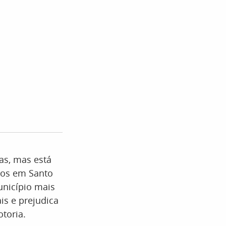
as, mas está
igos em Santo
unicípio mais
is e prejudica
toria.