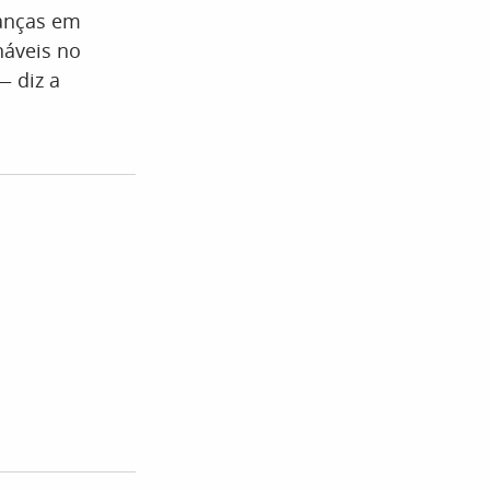
ianças em
náveis no
— diz a