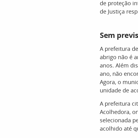
de proteção i
de Justiça re
Sem previ
A prefeitura d
abrigo não é a
anos. Além dis
ano, não encon
Agora, o munic
unidade de ac
A prefeitura c
Acolhedora, on
selecionada pe
acolhido até q