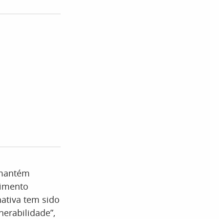
 mantém
himento
nativa tem sido
nerabilidade”,