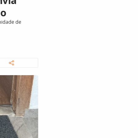
nvia
do
nidade de