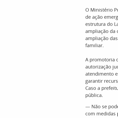
O Ministério P
de ação emerg
estrutura do L
ampliação da 
ampliação das
familiar.
A promotoria o
autorização ju
atendimento em
garantir recur
Caso a prefeit
pública.
— Não se pode
com medidas p