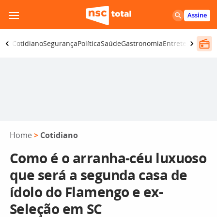
Pular
Assine
para
o
omia
Cotidiano
Segurança
Política
Saúde
Gastronomia
Entretenimento
conteúdo
Home
>
Cotidiano
Como é o arranha-céu luxuoso
que será a segunda casa de
ídolo do Flamengo e ex-
Seleção em SC