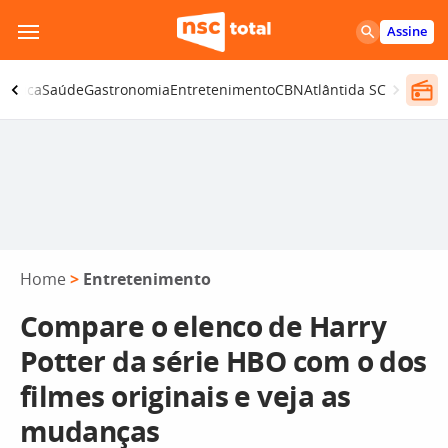
Pular
Assine
para
o
olítica
Saúde
Gastronomia
Entretenimento
CBN
Atlântida SC
conteúdo
Home
>
Entretenimento
Compare o elenco de Harry
Potter da série HBO com o dos
filmes originais e veja as
mudanças