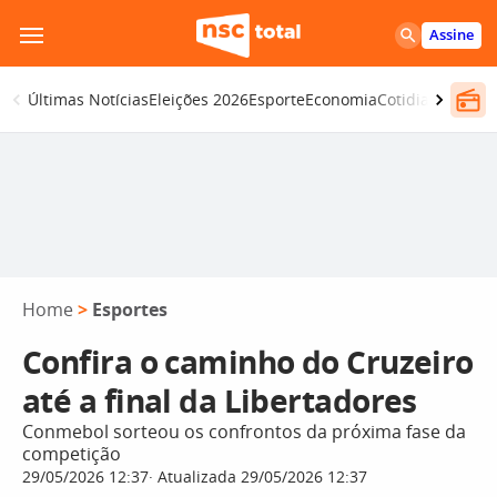
Pular
Assine
para
o
Últimas Notícias
Eleições 2026
Esporte
Economia
Cotidiano
Segur
conteúdo
Home
>
Esportes
Confira o caminho do Cruzeiro
até a final da Libertadores
Conmebol sorteou os confrontos da próxima fase da
competição
29/05/2026 12:37
Atualizada 29/05/2026 12:37