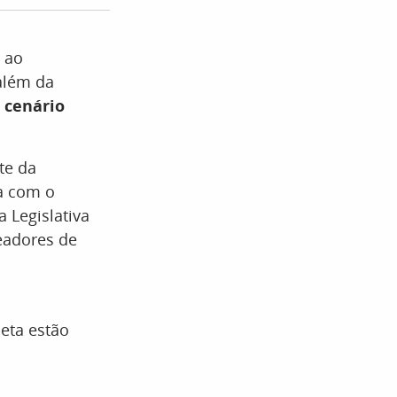
 ao
além da
 cenário
te da
ia com o
a Legislativa
readores de
leta estão