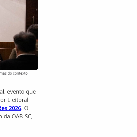
emas do contexto
al, evento que
or Eleitoral
ões 2026
. O
io da OAB-SC,