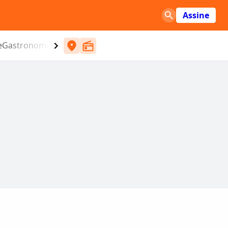
Assine
e
Gastronomia
Entretenimento
CBN
Atlântida SC