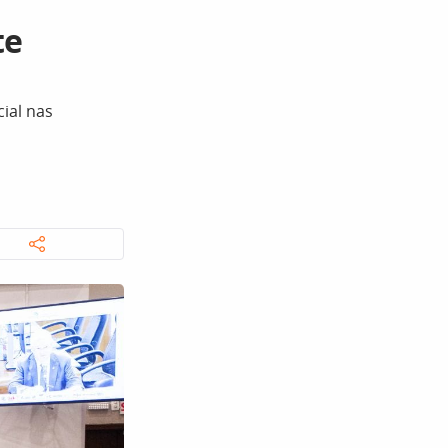
te
ial nas