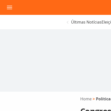
Pular
para
o
Últimas Notícias
Elei
conteúdo
Home
>
Política