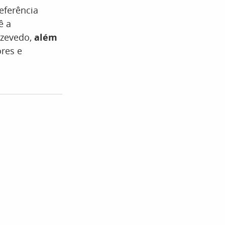
eferência
ê a
Azevedo,
além
res e