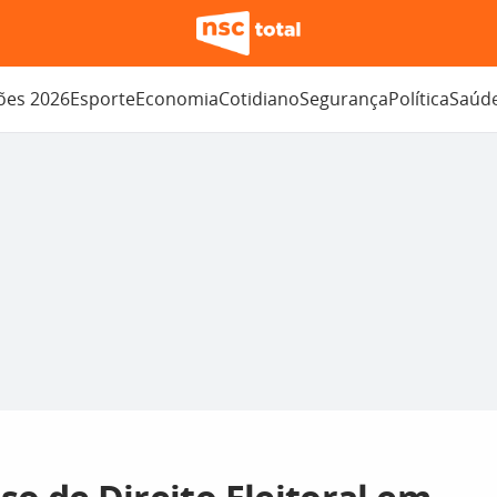
ções 2026
Esporte
Economia
Cotidiano
Segurança
Política
Saúd