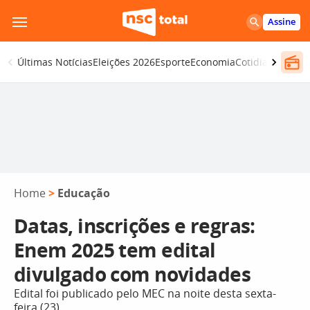
Pular
Assine
para
o
Últimas Notícias
Eleições 2026
Esporte
Economia
Cotidiano
Segur
conteúdo
Home
>
Educação
Datas, inscrições e regras:
Enem 2025 tem edital
divulgado com novidades
Edital foi publicado pelo MEC na noite desta sexta-
feira (23)