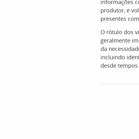
informações co
produtor, e v
presentes como
O rótulo dos v
geralmente im
da necessidade
incluindo iden
desde tempos