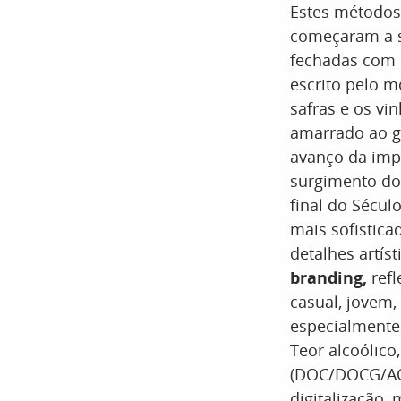
Estes métodos
começaram a s
fechadas com r
escrito pelo m
safras e os v
amarrado ao ga
avanço da imp
surgimento do
final do Sécul
mais sofistica
detalhes artís
branding,
refl
casual, jovem,
especialmente 
Teor alcoólic
(DOC/DOCG/AOC/
digitalização,