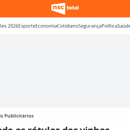
ções 2026
Esporte
Economia
Cotidiano
Segurança
Política
Saúd
is Publicitários