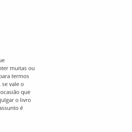
ue
nter muitas ou
para termos
 se vale o
 ocasião que
lgar o livro
assunto é