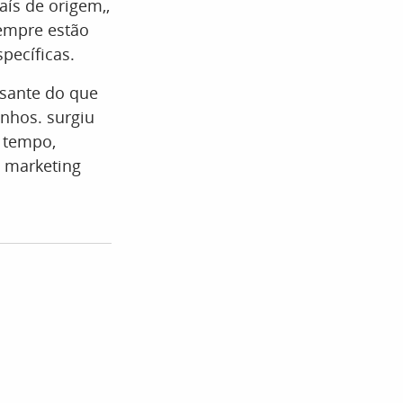
aís de origem,,
empre estão
pecíficas.
ssante do que
nhos. surgiu
o tempo,
e marketing