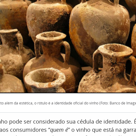
to além da estética, o rótulo é a identidade oficial do vinho (Foto: Banco de Imag
nho pode ser considerado sua cédula de identidade. 
 aos consumidores “
quem é
” o vinho que está na garr