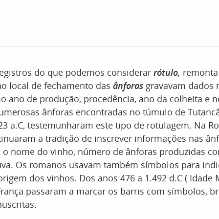
registros do que podemos considerar
rótulo,
remonta 
 no local de fechamento das
ânforas
gravavam dados r
o ano de produção, procedência, ano da colheita e 
numerosas ânforas encontradas no túmulo de Tutanc
3 a.C, testemunharam este tipo de rotulagem. Na Ro
tinuaram a tradição de inscrever informações nas ân
 o nome do vinho, número de ânforas produzidas co
 uva. Os romanos usavam também símbolos para indic
origem dos vinhos. Dos anos 476 a 1.492 d.C ( Idade 
França passaram a marcar os barris com símbolos, b
nuscritas.