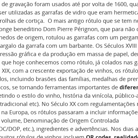
 de gravação foram usados até por volta de 1600, q
er utilizadas as garrafas de vidro que eram hermeti
olhas de cortiça. O mais antigo rótulo que se tem no
onge beneditino Dom Pierre Pérignon, que para não 
inhedos de origem, rotulou as garrafas com um perga
rgalo da garrafa com um barbante. Os Séculos XVIII
ressão gráfica e da produção em massa de papel, de
 que hoje conhecemos como rótulo, já colados nas g
o XIX, com a crescente exportação de vinhos, os rótul
dos, incluindo brasões das famílias, medalhas de pr
ticos, se tornando ferramentas importantes de
difere
etindo o estilo do vinho, história da vinícola, público-
 tradicional etc). No Século XX com regulamentações 
na Europa, os rótulos passaram a incluir informaçõe
o, volume, Denominação de Origem Controlada
DOP, etc.), ingredientes e advertências. Nos dias 
 muitos rótulos de vinhos incluem
QR codes
,
realida