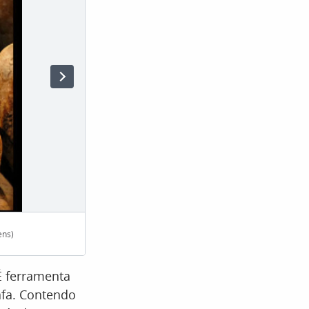
ens)
Cada elemento no rótulo revela detalhes importan
É ferramenta
afa. Contendo