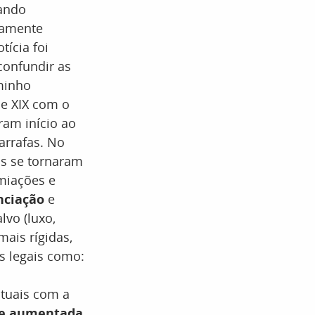
uando
camente
tícia foi
confundir as
minho
 e XIX com o
ram início ao
arrafas. No
os se tornaram
emiações e
nciação
e
alvo (luxo,
mais rígidas,
s legais como:
atuais com a
de aumentada