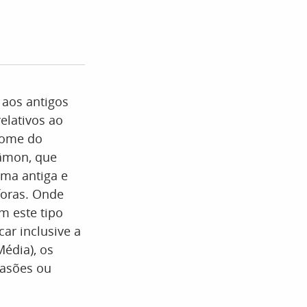
aos antigos
elativos ao
nome do
âmon, que
ma antiga e
foras. Onde
m este tipo
ar inclusive a
Média), os
rasões ou