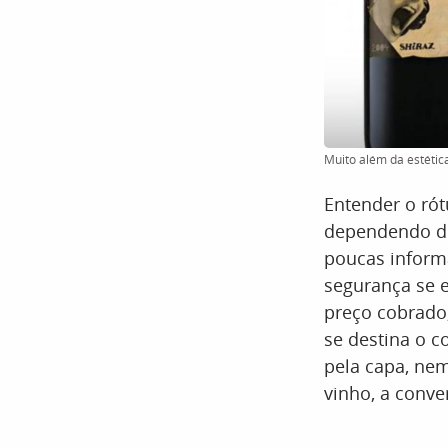
Muito além da estética
Entender o rót
dependendo do 
poucas inform
segurança se 
preço cobrado
se destina o c
pela capa, nem
vinho, a conve