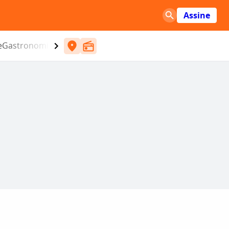
Assine
e
Gastronomia
Entretenimento
CBN
Atlântida SC