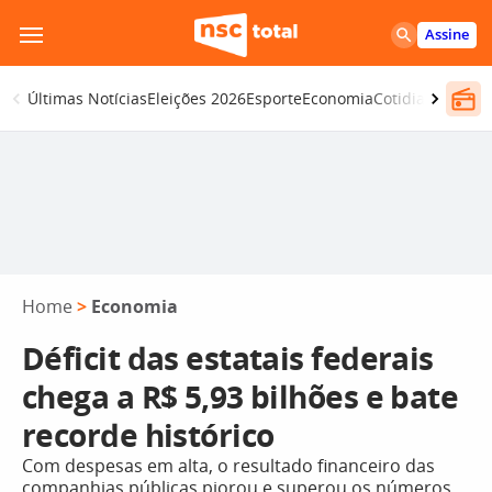
Pular
Assine
para
o
Últimas Notícias
Eleições 2026
Esporte
Economia
Cotidiano
Segur
conteúdo
Home
>
Economia
Déficit das estatais federais
chega a R$ 5,93 bilhões e bate
recorde histórico
Com despesas em alta, o resultado financeiro das
companhias públicas piorou e superou os números