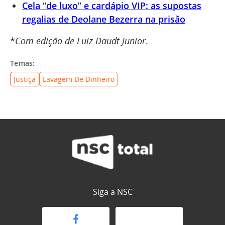
Cela “de luxo” e cardápio VIP: as supostas
regalias de Deolane Bezerra na prisão
*
Com edição de Luiz Daudt Junior
.
Temas:
Justiça
Lavagem De Dinheiro
Siga a NSC