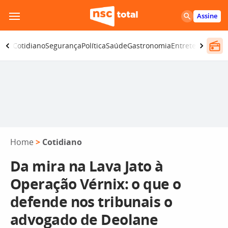
Pular
Assine
para
o
omia
Cotidiano
Segurança
Política
Saúde
Gastronomia
Entretenimento
conteúdo
Home
>
Cotidiano
Da mira na Lava Jato à
Operação Vérnix: o que o
defende nos tribunais o
advogado de Deolane