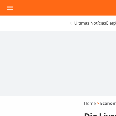
Pular
para
o
Últimas Notícias
Elei
conteúdo
Home
>
Econom