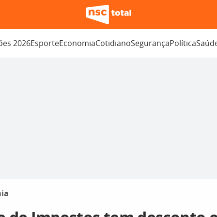
ções 2026
Esporte
Economia
Cotidiano
Segurança
Política
Saúd
ia