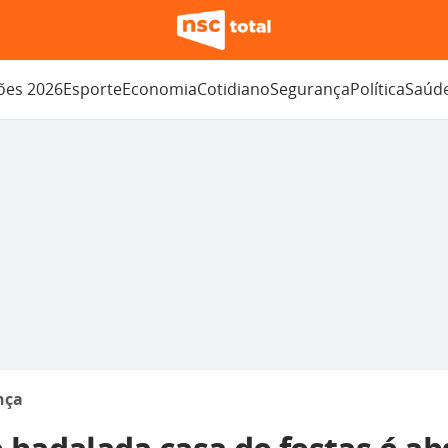
ções 2026
Esporte
Economia
Cotidiano
Segurança
Política
Saúd
nça