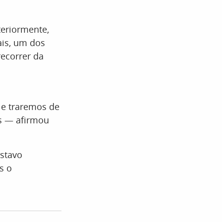
teriormente,
ais, um dos
ecorrer da
 e traremos de
as — afirmou
ustavo
s o