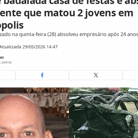
 badalada casa de festas é ab
dente que matou 2 jovens em
polis
zado na quinta-feira (28) absolveu empresário após 24 anos
Atualizada 29/05/2026 14:47
ni
c.com.br