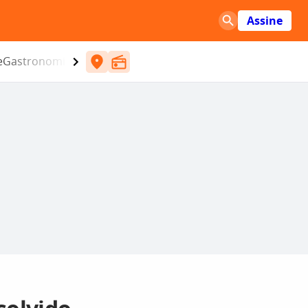
Assine
e
Gastronomia
Entretenimento
CBN
Atlântida SC