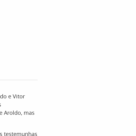
do e Vitor
s
e Aroldo, mas
as testemunhas