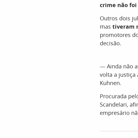
crime não foi
Outros dois ju
mas
tiveram 
promotores do
decisão.
— Ainda não a
volta a justiç
Kuhnen.
Procurada pe
Scandelari, af
empresário não