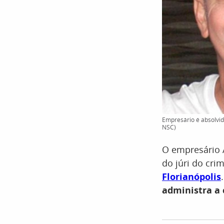
Empresário é absolvido
NSC)
O empresário A
do júri do cri
Florianópolis
administra a 