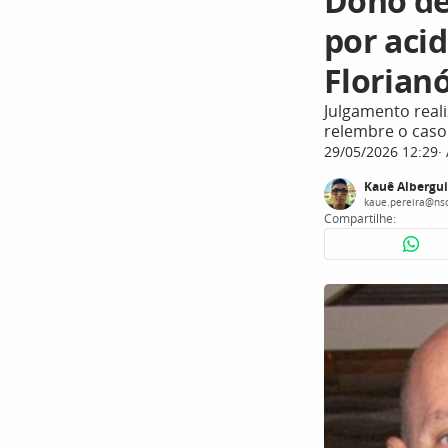
Dono de
por aci
Florianó
Julgamento reali
relembre o caso
29/05/2026 12:29
Kauê Albergui
kaue.pereira@ns
Compartilhe: