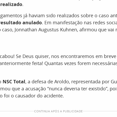
 realizado
.
lgamentos já haviam sido realizados sobre o caso an
resultado anulado
. Em manifestação nas redes soci
 caso, Jonnathan Augustus Kuhnen, afirmou que vai r
cabou! Se Deus quiser, nos encontraremos em breve
a anteriormente feita! Quantas vezes forem necessári
lo
NSC Total
, a defesa de Aroldo, representada por G
irmou que a acusação “nunca deveria ter existido”, poi
 foi o causador do acidente.
CONTINUA APÓS A PUBLICIDADE