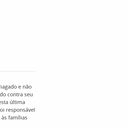
riagado e não
indo contra seu
esta última
foi responsável
às famílias