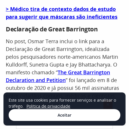
> Médico tira de contexto dados de estudo
para sugerir que máscaras são ineficientes
Declaração de Great Barrington
No post, Osmar Terra inclui o link para a
Declaração de Great Barrington, idealizada
pelos pesquisadores norte-americanos Martin
Kulldorff, Sunetra Gupta e Jay Bhattacharya. O
manifesto chamado “
The Great Barrington
Declaration and Petition
” foi lançado em 8 de
outubro de 2020 e já possui 56 mil assinaturas
entre cidadãos comuns, médicos e cientistas.
Este site usa cookies para fornecer serviços e analisar o
×
tráfego.
Política de privacidade
CONTINUA APÓS A PUBLICIDADE
Aceitar