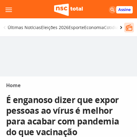
Pular
Assine
para
o
Últimas Notícias
Eleições 2026
Esporte
Economia
Cotidiano
Segur
conteúdo
Home
É enganoso dizer que expor
pessoas ao vírus é melhor
para acabar com pandemia
do que vacinação