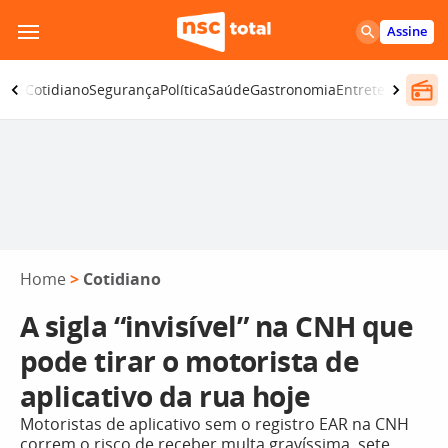
Pular
Assine
para
o
omia
Cotidiano
Segurança
Política
Saúde
Gastronomia
Entretenimento
conteúdo
Home
>
Cotidiano
A sigla “invisível” na CNH que
pode tirar o motorista de
aplicativo da rua hoje
Motoristas de aplicativo sem o registro EAR na CNH
correm o risco de receber multa gravíssima, sete