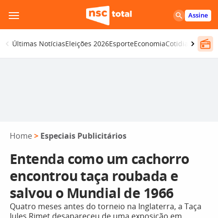
Pular
Assine
para
o
Últimas Notícias
Eleições 2026
Esporte
Economia
Cotidiano
Segur
conteúdo
Home
>
Especiais Publicitários
Entenda como um cachorro
encontrou taça roubada e
salvou o Mundial de 1966
Quatro meses antes do torneio na Inglaterra, a Taça
Jules Rimet desapareceu de uma exposição em