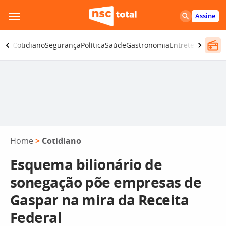
Pular
Assine
para
o
omia
Cotidiano
Segurança
Política
Saúde
Gastronomia
Entretenimento
conteúdo
Home
>
Cotidiano
Esquema bilionário de
sonegação põe empresas de
Gaspar na mira da Receita
Federal