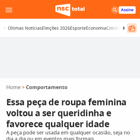
Pular
Assine
para
o
Últimas Notícias
Eleições 2026
Esporte
Economia
Cotidiano
Segur
conteúdo
Home
>
Comportamento
Essa peça de roupa feminina
voltou a ser queridinha e
favorece qualquer idade
A peça pode ser usada em qualquer ocasião, seja no
dia a dia ou em eventos mais formais