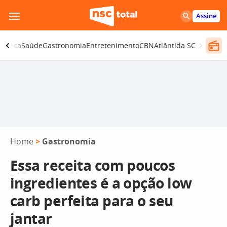
Pular
Assine
para
o
olítica
Saúde
Gastronomia
Entretenimento
CBN
Atlântida SC
conteúdo
Home
>
Gastronomia
Essa receita com poucos
ingredientes é a opção low
carb perfeita para o seu
jantar