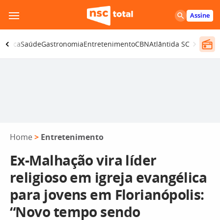
Pular
Assine
para
o
olítica
Saúde
Gastronomia
Entretenimento
CBN
Atlântida SC
conteúdo
Home
>
Entretenimento
Ex-Malhação vira líder
religioso em igreja evangélica
para jovens em Florianópolis:
“Novo tempo sendo