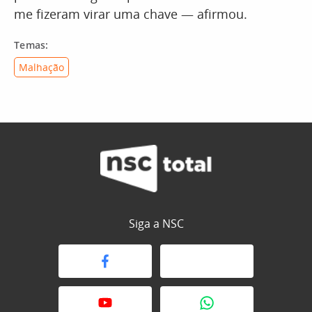
me fizeram virar uma chave — afirmou.
Temas:
Malhação
Siga a NSC