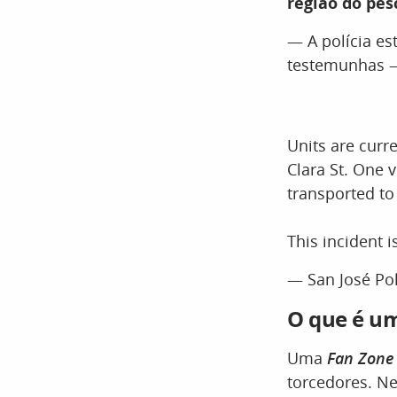
região do pes
— A polícia e
testemunhas —
Units are curr
Clara St. One
transported to 
This incident 
— San José Po
O que é u
Uma
Fan
Zone
torcedores. Ne