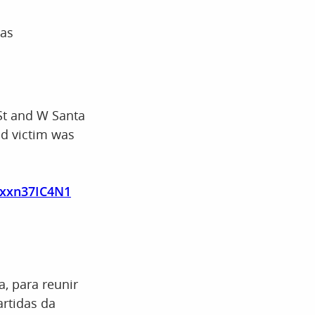
mas
 St and W Santa
d victim was
/xxn37IC4N1
, para reunir
artidas da