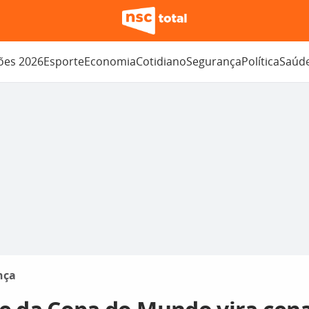
ções 2026
Esporte
Economia
Cotidiano
Segurança
Política
Saúd
nça