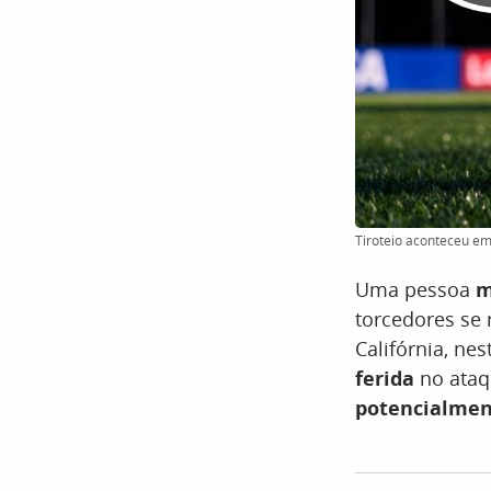
Tiroteio aconteceu e
Uma pessoa
m
torcedores se 
Califórnia, ne
ferida
no ataqu
potencialmen