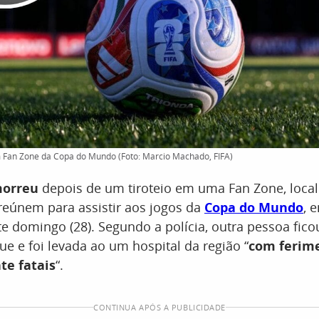
m Fan Zone da Copa do Mundo (Foto: Marcio Machado, FIFA)
orreu
depois de um tiroteio em uma Fan Zone, loca
reúnem para assistir aos jogos da
Copa do Mundo
, 
ste domingo (28). Segundo a polícia, outra pessoa fico
e e foi levada ao um hospital da região “
com ferim
te fatais
“.
CONTINUA APÓS A PUBLICIDADE