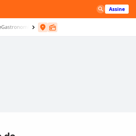
Assine
e
Gastronomia
Entretenimento
CBN
Atlântida SC