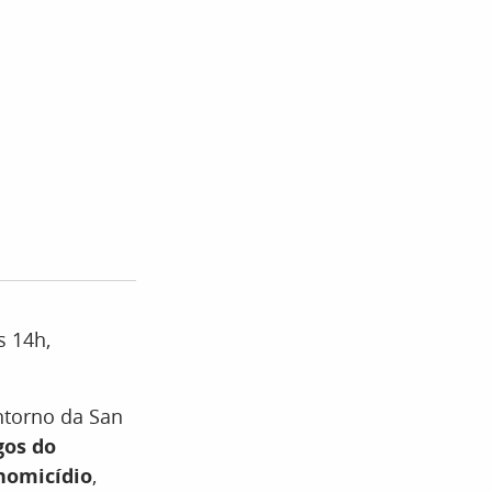
s 14h,
entorno da San
gos do
homicídio
,