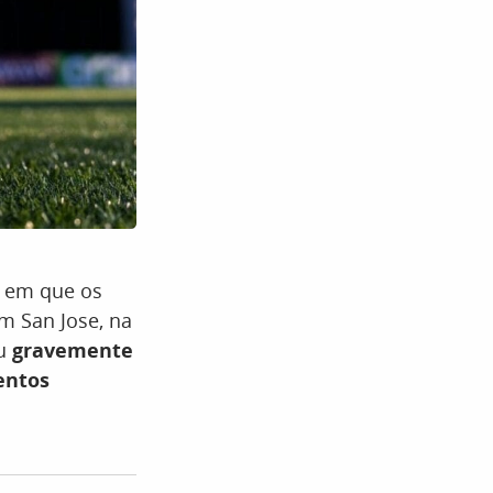
l em que os
em San Jose, na
u
gravemente
entos