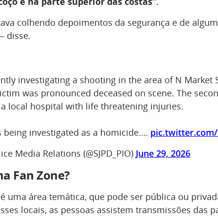
coço e na parte superior das costas”.
stava colhendo depoimentos da segurança e de algu
 disse.
ently investigating a shooting in the area of N Market
 victim was pronounced deceased on scene. The secon
a local hospital with life threatening injuries.
is being investigated as a homicide.…
pic.twitter.com
lice Media Relations (@SJPD_PIO)
June 29, 2026
ma Fan Zone?
é uma área temática, que pode ser pública ou privada
sses locais, as pessoas assistem transmissões das p