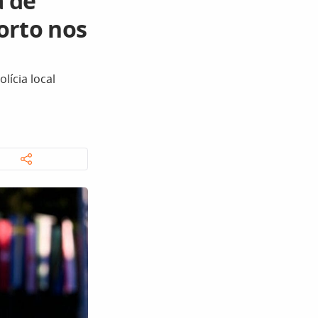
a de
orto nos
lícia local