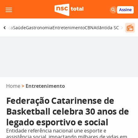
Pular
Assine
para
o
olítica
Saúde
Gastronomia
Entretenimento
CBN
Atlântida SC
conteúdo
Home
>
Entretenimento
Federação Catarinense de
Basketball celebra 30 anos de
legado esportivo e social
Entidade referência nacional une esporte e
assistência social, impactando milhares de vidas em