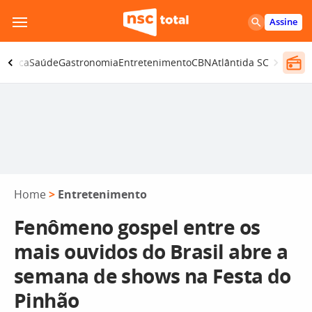
Pular
Assine
para
o
olítica
Saúde
Gastronomia
Entretenimento
CBN
Atlântida SC
conteúdo
Home
>
Entretenimento
Fenômeno gospel entre os
mais ouvidos do Brasil abre a
semana de shows na Festa do
Pinhão