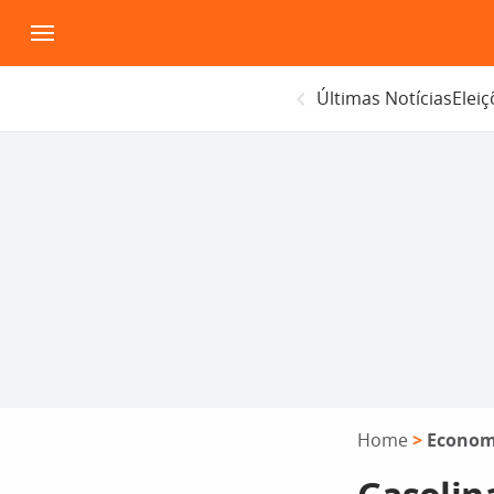
Pular
para
o
Últimas Notícias
Elei
conteúdo
Home
>
Econom