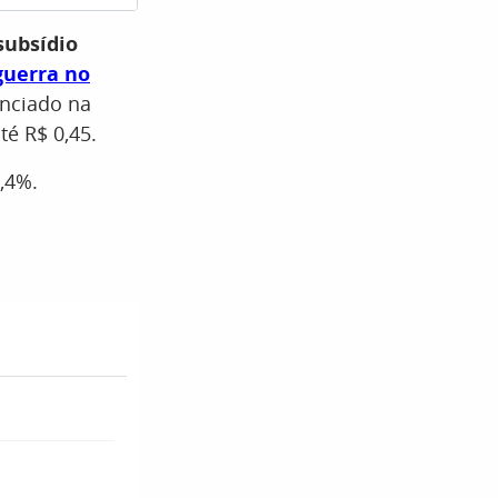
subsídio
guerra no
unciado na
é R$ 0,45.
,4%.