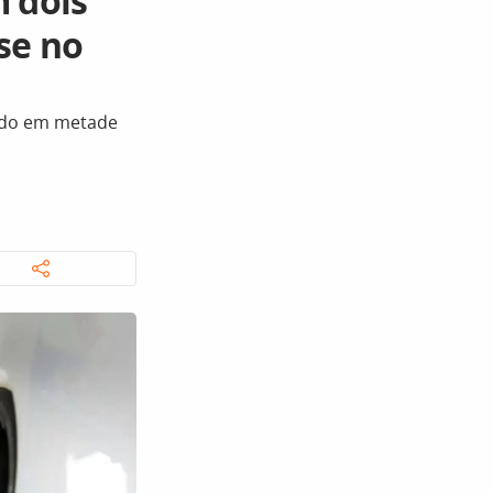
m dois
se no
tado em metade