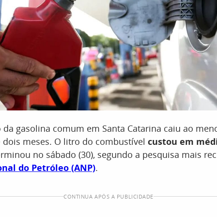
 da gasolina comum em Santa Catarina caiu ao meno
 dois meses. O litro do combustível
custou em médi
rminou no sábado (30), segundo a pesquisa mais rec
nal do Petróleo (ANP)
.
CONTINUA APÓS A PUBLICIDADE