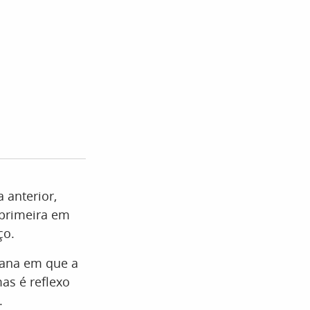
 anterior,
a primeira em
ço.
mana em que a
mas é reflexo
.