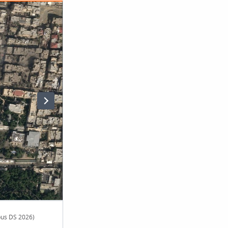
bus DS 2026)
Mísseis iranianos sob