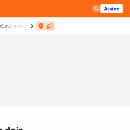
Assine
e
Gastronomia
Entretenimento
CBN
Atlântida SC