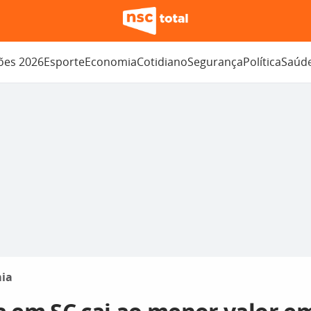
ções 2026
Esporte
Economia
Cotidiano
Segurança
Política
Saúd
ia