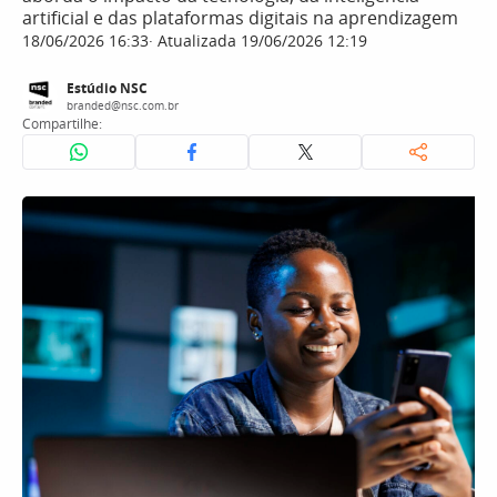
artificial e das plataformas digitais na aprendizagem
18/06/2026 16:33
Atualizada 19/06/2026 12:19
Estúdio NSC
branded@nsc.com.br
Compartilhe: