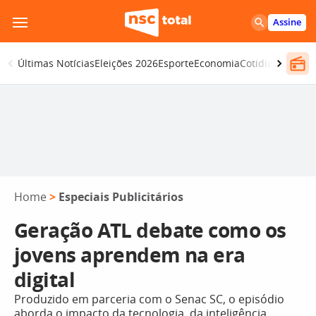
Pular
Assine
para
o
Últimas Notícias
Eleições 2026
Esporte
Economia
Cotidiano
Segur
conteúdo
Home
>
Especiais Publicitários
Geração ATL debate como os
jovens aprendem na era
digital
Produzido em parceria com o Senac SC, o episódio
aborda o impacto da tecnologia, da inteligência