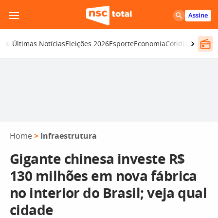
Pular
Assine
para
o
Últimas Notícias
Eleições 2026
Esporte
Economia
Cotidiano
Segur
conteúdo
Home
>
Infraestrutura
Gigante chinesa investe R$
130 milhões em nova fábrica
no interior do Brasil; veja qual
cidade