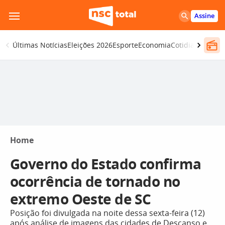
Pular
Assine
para
o
Últimas Notícias
Eleições 2026
Esporte
Economia
Cotidiano
Segur
conteúdo
Home
Governo do Estado confirma
ocorrência de tornado no
extremo Oeste de SC
Posição foi divulgada na noite dessa sexta-feira (12)
após análise de imagens das cidades de Descanso e