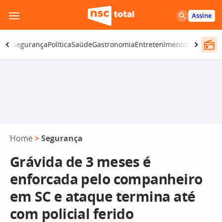
Pular
Assine
para
o
iano
Segurança
Política
Saúde
Gastronomia
Entretenimento
CBN
Atlânt
conteúdo
Home
>
Segurança
Grávida de 3 meses é
enforcada pelo companheiro
em SC e ataque termina até
com policial ferido