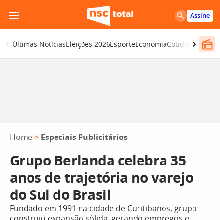
Pular
Assine
para
o
Últimas Notícias
Eleições 2026
Esporte
Economia
Cotidiano
Segur
conteúdo
Home
>
Especiais Publicitários
Grupo Berlanda celebra 35
anos de trajetória no varejo
do Sul do Brasil
Fundado em 1991 na cidade de Curitibanos, grupo
construiu expansão sólida, gerando empregos e