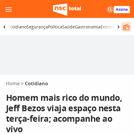
Pular
Assine
para
o
omia
Cotidiano
Segurança
Política
Saúde
Gastronomia
Entretenimento
conteúdo
Home
>
Cotidiano
Homem mais rico do mundo,
Jeff Bezos viaja espaço nesta
terça-feira; acompanhe ao
vivo