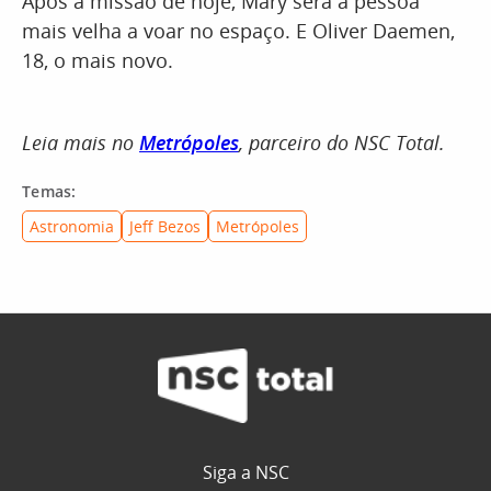
Após a missão de hoje, Mary será a pessoa
mais velha a voar no espaço. E Oliver Daemen,
18, o mais novo.
Leia mais no
Metrópoles
, parceiro do NSC Total.
Temas:
Astronomia
Jeff Bezos
Metrópoles
Siga a NSC