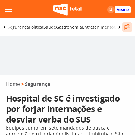
Pular
Assine
para
o
iano
Segurança
Política
Saúde
Gastronomia
Entretenimento
CBN
Atlânt
conteúdo
Home
>
Segurança
Hospital de SC é investigado
por forjar internações e
desviar verba do SUS
Equipes cumprem sete mandados de busca e
apreensão em Florianópolis, Imaruí, Imbituba e São