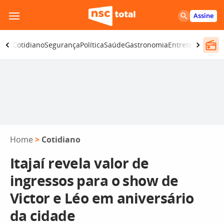
Pular
Assine
para
o
omia
Cotidiano
Segurança
Política
Saúde
Gastronomia
Entretenimento
conteúdo
Home
>
Cotidiano
Itajaí revela valor de
ingressos para o show de
Victor e Léo em aniversário
da cidade