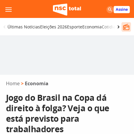
Pular
Assine
para
o
Últimas Notícias
Eleições 2026
Esporte
Economia
Cotidiano
Segur
conteúdo
Home
>
Economia
Jogo do Brasil na Copa dá
direito à folga? Veja o que
está previsto para
trabalhadores