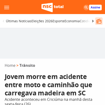
Pular
Assine
para
o
Últimas Notícias
Eleições 2026
Esporte
Economia
Cotidiano
Segur
conteúdo
Home
>
Trânsito
Jovem morre em acidente
entre moto e caminhão que
carregava madeira em SC
Acidente aconteceu em Criciúma na manhã desta
sexta-feira (26)