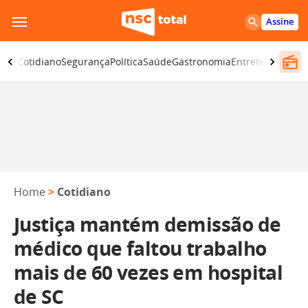
Pular
Assine
para
o
omia
Cotidiano
Segurança
Política
Saúde
Gastronomia
Entretenimento
conteúdo
Home
>
Cotidiano
Justiça mantém demissão de
médico que faltou trabalho
mais de 60 vezes em hospital
de SC