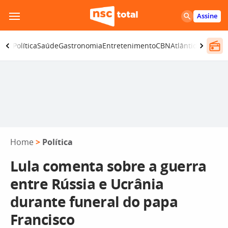
Pular
Assine
para
o
ança
Política
Saúde
Gastronomia
Entretenimento
CBN
Atlântida SC
conteúdo
Home
>
Política
Lula comenta sobre a guerra
entre Rússia e Ucrânia
durante funeral do papa
Francisco