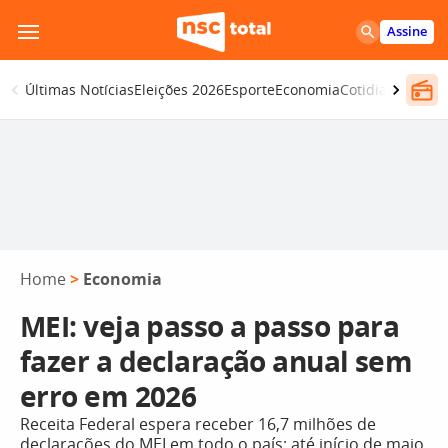
Pular
Assine
para
o
Últimas Notícias
Eleições 2026
Esporte
Economia
Cotidiano
Segur
conteúdo
Home
>
Economia
MEI: veja passo a passo para
fazer a declaração anual sem
erro em 2026
Receita Federal espera receber 16,7 milhões de
declarações do MEI em todo o país; até início de maio,