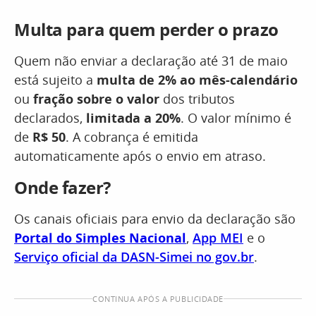
Multa para quem perder o prazo
Quem não enviar a declaração até 31 de maio
está sujeito a
multa de 2% ao mês-calendário
ou
fração sobre o valor
dos tributos
declarados,
limitada a 20%
. O valor mínimo é
de
R$ 50
. A cobrança é emitida
automaticamente após o envio em atraso.
Onde fazer?
Os canais oficiais para envio da declaração são
Portal do Simples Nacional
,
App MEI
e o
Serviço oficial da DASN-Simei no gov.br
.
CONTINUA APÓS A PUBLICIDADE